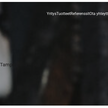
Yritys
Tuotteet
Referenssit
Ota yhteyt
i Tampereella – sen