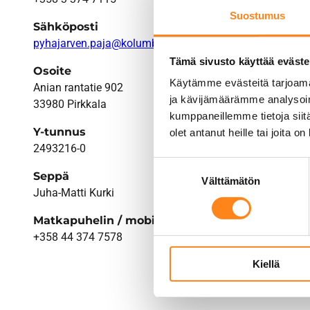
Suostumus
Sähköposti
pyhajarven.paja@kolumbus.fi
Tämä sivusto käyttää eväste
Osoite
Käytämme evästeitä tarjoama
Anian rantatie 902
ja kävijämäärämme analysoim
33980 Pirkkala
kumppaneillemme tietoja siitä
Y-tunnus
olet antanut heille tai joita o
2493216-0
Suostumuksen
Seppä
Välttämätön
valinta
Juha-Matti Kurki
Matkapuhelin / mobilephone
+358 44 374 7578
Kiellä