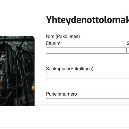
Yhteydenottoloma
Nimi
(Pakollinen)
Etunimi
Sähköposti
(Pakollinen)
Puhelinnumero
Viesti
(Pakollinen)
Kirjoita viestisi tähän