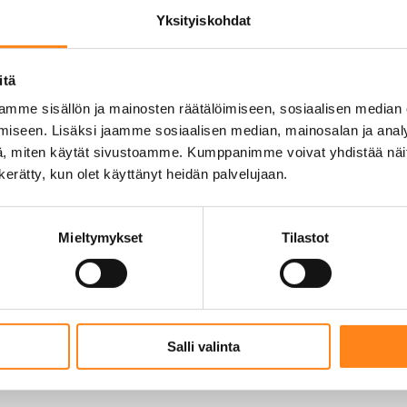
Yksityiskohdat
itä
mme sisällön ja mainosten räätälöimiseen, sosiaalisen median
iseen. Lisäksi jaamme sosiaalisen median, mainosalan ja analy
, miten käytät sivustoamme. Kumppanimme voivat yhdistää näitä t
n kerätty, kun olet käyttänyt heidän palvelujaan.
0 / 600 merkkien enimmäismäärästä
Mieltymykset
Tilastot
Salli valinta