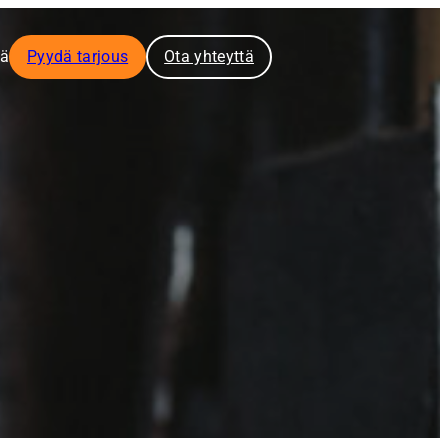
tä
Pyydä tarjous
Ota yhteyttä