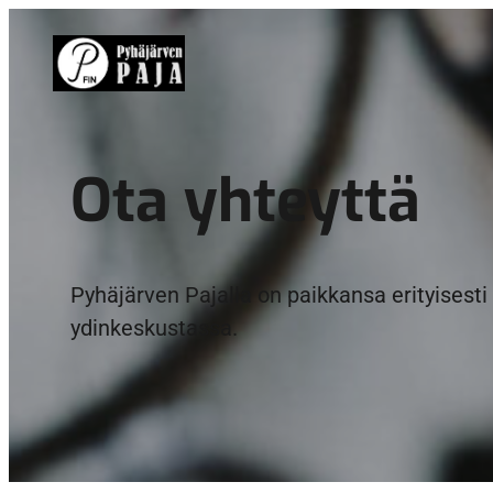
Ota yhteyttä
Pyhäjärven Pajalla on paikkansa erityisest
ydinkeskustassa.