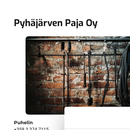
Pyhäjärven Paja Oy
Puhelin
+358 3 374 7115